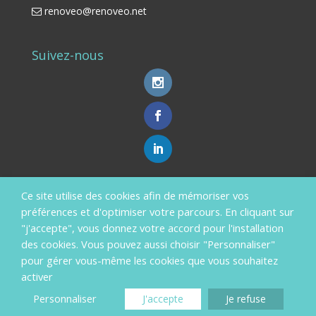
renoveo@renoveo.net
Suivez-nous
Ce site utilise des cookies afin de mémoriser vos
Aides Financières
préférences et d'optimiser votre parcours. En cliquant sur
En savoir plus ?
"j'accepte", vous donnez votre accord pour l'installation
des cookies. Vous pouvez aussi choisir "Personnaliser"
pour gérer vous-même les cookies que vous souhaitez
activer
Personnaliser
J'accepte
Je refuse
Copyright RénovéO 2019 -
mentions légales