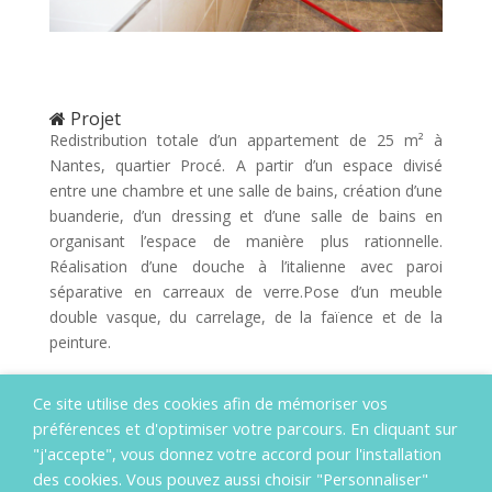
Projet
Redistribution totale d’un appartement de 25 m² à
Nantes, quartier Procé. A partir d’un espace divisé
entre une chambre et une salle de bains, création d’une
buanderie, d’un dressing et d’une salle de bains en
organisant l’espace de manière plus rationnelle.
Réalisation d’une douche à l’italienne avec paroi
séparative en carreaux de verre.Pose d’un meuble
double vasque, du carrelage, de la faïence et de la
peinture.
Ce site utilise des cookies afin de mémoriser vos
Compétences déployées
préférences et d'optimiser votre parcours. En cliquant sur
-Démolition
"j'accepte", vous donnez votre accord pour l'installation
des cookies. Vous pouvez aussi choisir "Personnaliser"
-Plomberie