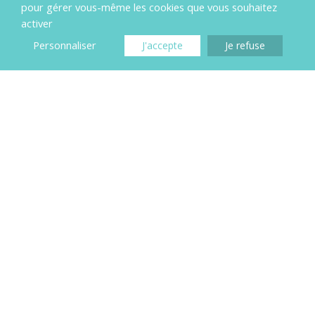
pour gérer vous-même les cookies que vous souhaitez
activer
Personnaliser
J'accepte
Je refuse
Certification Qualigaz
Certification RGE Qualibat