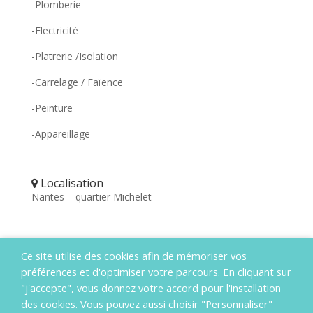
-Plomberie
-Electricité
-Platrerie /Isolation
-Carrelage / Faïence
-Peinture
-Appareillage
Localisation
Nantes – quartier Michelet
Durée des travaux
Ce site utilise des cookies afin de mémoriser vos
12 jours
préférences et d'optimiser votre parcours. En cliquant sur
"j'accepte", vous donnez votre accord pour l'installation
des cookies. Vous pouvez aussi choisir "Personnaliser"