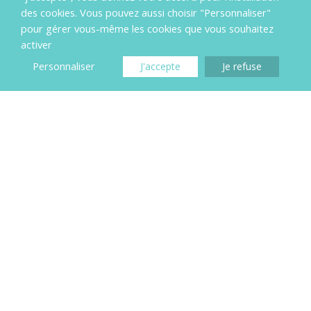
des cookies. Vous pouvez aussi choisir "Personnaliser"
entre la chambre et la salle de bain a été réparti de
pour gérer vous-même les cookies que vous souhaitez
sorte à le rendre plus fonctionnel.
activer
Personnaliser
J'accepte
Je refuse
Compétences déployées
-Démolition
-Plomberie
-Electricité
-Chauffage
-Plâtrerie / Isolation
-Peinture
-Carrelage