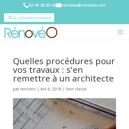
02 40 38 95 96
renoveo@renoveo.net
Le calculateur travaux
Quelles procédures pour
vos travaux : s'en
remettre à un architecte
par
renoveo
|
Avr 6, 2018
|
Non classé