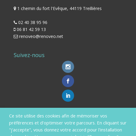
1 chemin du fort l'Evêque, 44119 Treillières
02 40 38 95 96
06 81 42 59 13
renoveo@renoveo.net
Suivez-nous
Ce site utilise des cookies afin de mémoriser vos
Aides Financières
préférences et d'optimiser votre parcours. En cliquant sur
En savoir plus ?
"j'accepte", vous donnez votre accord pour l'installation