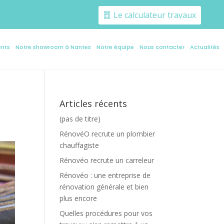
Le calculateur travaux
ents
ents
Notre showroom à Nantes
Notre showroom à Nantes
Notre équipe
Notre équipe
Nous contacter
Nous contacter
Actualités
Actualités
Articles récents
(pas de titre)
RénovéO recrute un plombier
chauffagiste
Rénovéo recrute un carreleur
Rénovéo : une entreprise de
rénovation générale et bien
plus encore
Quelles procédures pour vos