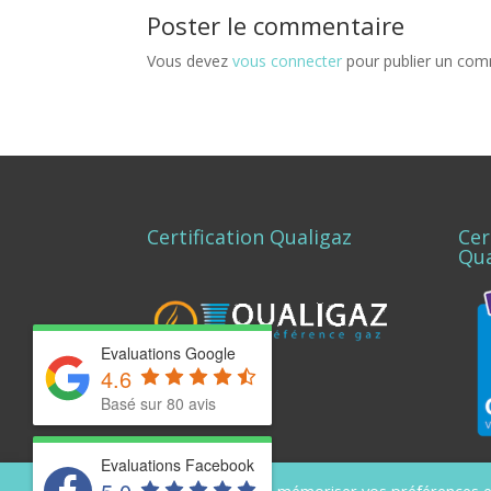
Poster le commentaire
Vous devez
vous connecter
pour publier un com
Certification Qualigaz
Cer
Qua
Evaluations Google
4.6
Basé sur
80
avis
Evaluations Facebook