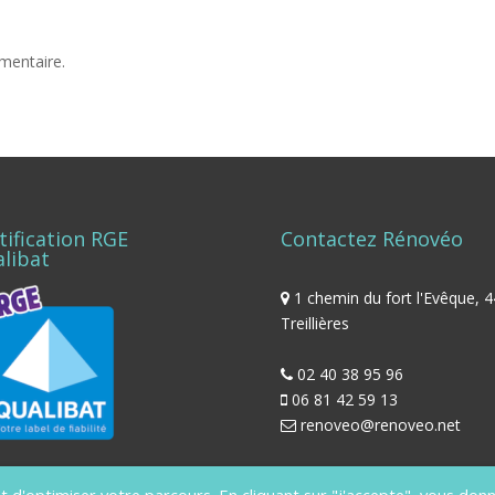
mentaire.
tification RGE
Contactez Rénovéo
libat
1 chemin du fort l'Evêque, 
Treillières
02 40 38 95 96
06 81 42 59 13
renoveo@renoveo.net