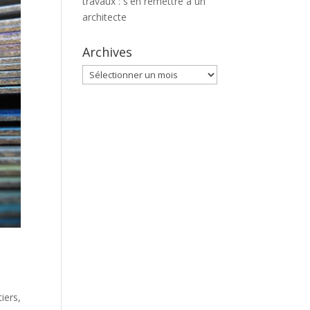
travaux : s'en remettre à un
architecte
Archives
Archives
iers,