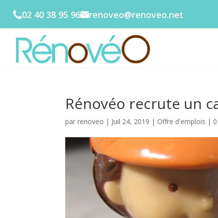
02 40 38 95 96
renoveo@renoveo.net
Rénovéo recrute un c
par
renoveo
|
Juil 24, 2019
|
Offre d'emplois
|
0