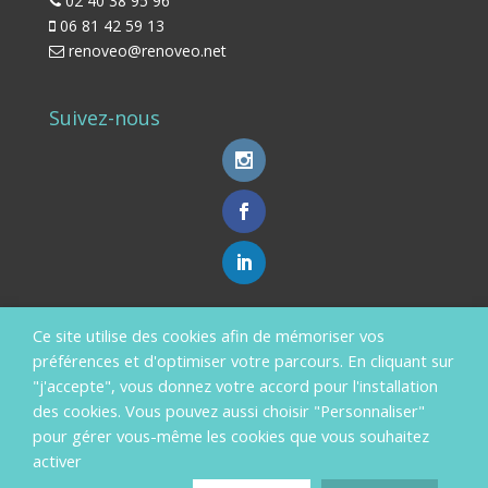
02 40 38 95 96
06 81 42 59 13
renoveo@renoveo.net
Suivez-nous
Ce site utilise des cookies afin de mémoriser vos
Aides Financières
préférences et d'optimiser votre parcours. En cliquant sur
En savoir plus ?
"j'accepte", vous donnez votre accord pour l'installation
des cookies. Vous pouvez aussi choisir "Personnaliser"
pour gérer vous-même les cookies que vous souhaitez
activer