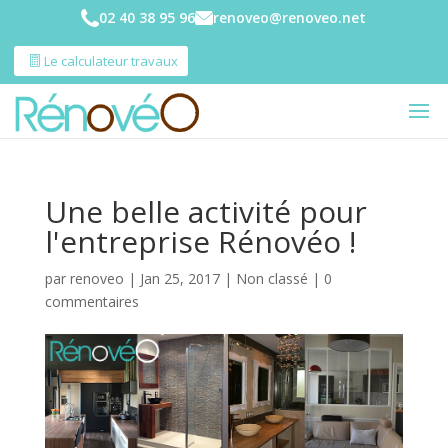
02 40 38 95 96
renoveo@renoveo.net
Le calculateur travaux
Une belle activité pour
l'entreprise Rénovéo !
par
renoveo
|
Jan 25, 2017
|
Non classé
|
0
commentaires