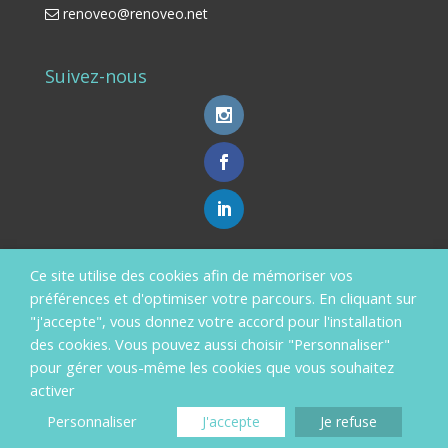
renoveo@renoveo.net
Suivez-nous
Ce site utilise des cookies afin de mémoriser vos
Aides Financières
préférences et d'optimiser votre parcours. En cliquant sur
En savoir plus ?
"j'accepte", vous donnez votre accord pour l'installation
des cookies. Vous pouvez aussi choisir "Personnaliser"
pour gérer vous-même les cookies que vous souhaitez
activer
Personnaliser
J'accepte
Je refuse
Copyright RénovéO 2019 -
mentions légales