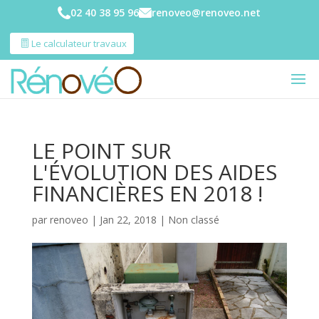
02 40 38 95 96
renoveo@renoveo.net
Le calculateur travaux
LE POINT SUR
L'ÉVOLUTION DES AIDES
FINANCIÈRES EN 2018 !
par
renoveo
|
Jan 22, 2018
|
Non classé